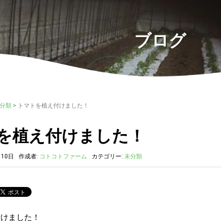
ブログ
分類
>
トマトを植え付けました！
を植え付けました！
月10日
作成者:
コトコトファーム
カテゴリー:
未分類
付けました！