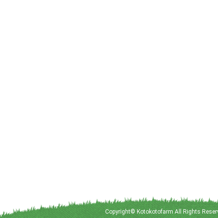
Copyright© Kotokotofarm All Rights Reser