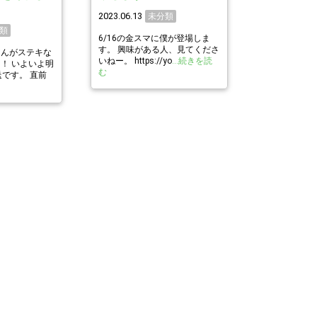
2023.06.13
未分類
類
6/16の金スマに僕が登場しま
す。 興味がある人、見てくださ
さんがステキな
いねー。 https://yo
…続きを読
！ いよいよ明
む
送です。 直前