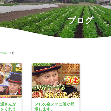
ブログ
023年
>
6月
渡辺さんが
6/16の金スマに僕が登
像をくれま
場します。