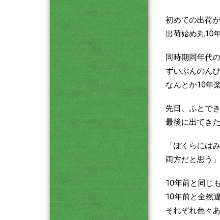
初めての出荷が2
出荷始め丸10
同時期同年代
ずいぶんのん
なんとか10年
先日、ふとで
最後に出てき
「ぼくらには
両方だと思う
10年前と同じ
10年前と全然
それぞれ色々