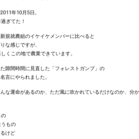
011年10月5日。
年過ぎてた！
の新規就農組のイケイケメンバーに比べると
びりな感じですが、
楽しくこの地で農業できています。
きた隙間時間に見直した「フォレストガンプ」の
た名言にやられました。
みんな運命があるのか、ただ風に吹かれているだけなのか、分
」
もの
違うもの
あるけど