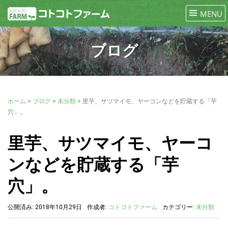
ブログ
ホーム
>
ブログ
>
未分類
>
里芋、サツマイモ、ヤーコンなどを貯蔵する「芋
穴」。
里芋、サツマイモ、ヤーコ
ンなどを貯蔵する「芋
穴」。
公開済み: 2018年10月29日
作成者:
コトコトファーム
カテゴリー:
未分類